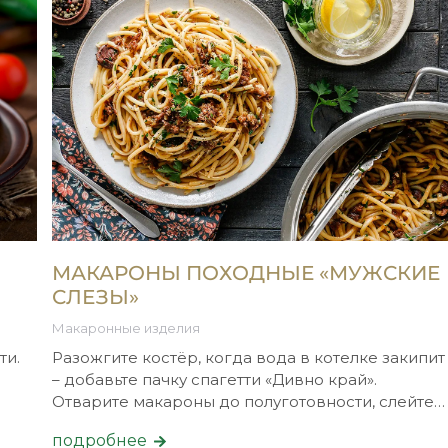
МАКАРОНЫ ПОХОДНЫЕ «МУЖСКИЕ
СЛЕЗЫ»
Макаронные изделия
ти.
Разожгите костёр, когда вода в котелке закипит
– добавьте пачку спагетти «Дивно край».
Отварите макароны до полуготовности, слейте…
подробнее