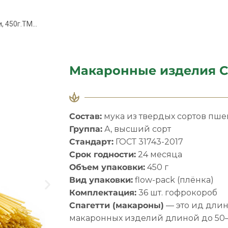
 450г.ТМ...
Макаронные изделия С
Состав:
мука из твердых сортов пше
Группа:
А, высший сорт
Стандарт:
ГОСТ 31743-2017
Срок годности:
24 месяца
Объем упаковки:
450 г
Вид упаковки:
flow-pack (плёнка)
Комплектация:
36 шт. гофрокороб
Спагетти (макароны)
— это ид дли
макаронных изделий длиной до 50—