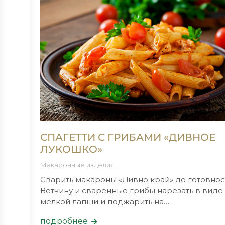
СПАГЕТТИ С ГРИБАМИ «ДИВНОЕ
ЛУКОШКО»
Макаронные изделия
еваем
Сварить макароны «Дивно край» до готовнос
чищаем
Ветчину и сваренные грибы нарезать в виде
…
мелкой лапши и поджарить на…
подробнее